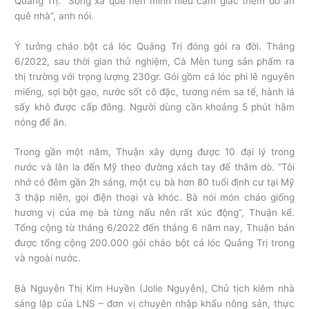
Quảng Trị. “Sống xa quê nên mình hiểu cảm giác thèm đồ ăn
quê nhà”, anh nói.
Ý tưởng cháo bột cá lóc Quảng Trị đóng gói ra đời. Tháng
6/2022, sau thời gian thử nghiệm, Cà Mèn tung sản phẩm ra
thị trường với trọng lượng 230gr. Gói gồm cá lóc phi lê nguyên
miếng, sợi bột gạo, nước sốt cô đặc, tương ném sa tế, hành lá
sấy khô được cấp đông. Người dùng cần khoảng 5 phút hâm
nóng để ăn.
Trong gần một năm, Thuận xây dựng được 10 đại lý trong
nước và lân la đến Mỹ theo đường xách tay để thăm dò. “Tôi
nhớ có đêm gần 2h sáng, một cụ bà hơn 80 tuổi định cư tại Mỹ
3 thập niên, gọi điện thoại và khóc. Bà nói món cháo giống
hương vị của mẹ bà từng nấu nên rất xúc động”, Thuận kể.
Tổng cộng từ tháng 6/2022 đến tháng 6 năm nay, Thuận bán
được tổng cộng 200.000 gói cháo bột cá lóc Quảng Trị trong
và ngoài nước.
Bà Nguyễn Thị Kim Huyền (Jolie Nguyễn), Chủ tịch kiêm nhà
sáng lập của LNS – đơn vị chuyên nhập khẩu nông sản, thực