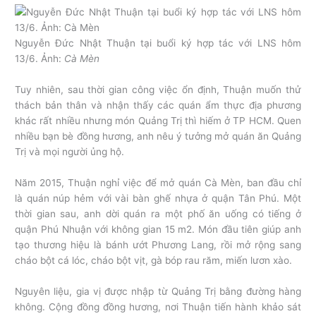
Nguyễn Đức Nhật Thuận tại buổi ký hợp tác với LNS hôm
13/6. Ảnh:
Cà Mèn
Tuy nhiên, sau thời gian công việc ổn định, Thuận muốn thử
thách bản thân và nhận thấy các quán ẩm thực địa phương
khác rất nhiều nhưng món Quảng Trị thì hiếm ở TP HCM. Quen
nhiều bạn bè đồng hương, anh nêu ý tưởng mở quán ăn Quảng
Trị và mọi người ủng hộ.
Năm 2015, Thuận nghỉ việc để mở quán Cà Mèn, ban đầu chỉ
là quán núp hẻm với vài bàn ghế nhựa ở quận Tân Phú. Một
thời gian sau, anh dời quán ra một phố ăn uống có tiếng ở
quận Phú Nhuận với không gian 15 m2. Món đầu tiên giúp anh
tạo thương hiệu là bánh ướt Phương Lang, rồi mở rộng sang
cháo bột cá lóc, cháo bột vịt, gà bóp rau răm, miến lươn xào.
Nguyên liệu, gia vị được nhập từ Quảng Trị bằng đường hàng
không. Cộng đồng đồng hương, nơi Thuận tiến hành khảo sát