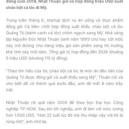
đồng cuối 2018, Nhật Thuận giờ có hợp đồng triệu USD xuất
cháo bột cá lóc đi Mỹ.
Trung tuần tháng 6, startup dịch vụ ăn uống và thực phẩm
đóng gói Cà Mèn chốt hợp đồng xuất khẩu cháo bột cá lóc
Quảng Trị (bánh canh cá lóc) chính ngạch sang Mỹ. Nhà sáng
lập Nguyễn Đức Nhật Thuận (sinh năm 1991) cho hay cột mốc
này mở đường cho hàng triệu gói sản phẩm sang thị trường
khó tính này mỗi năm. Tổng giá trị hợp đồng đến 2026 khoảng
5 triệu USD (khoảng 115 tỷ đồng).
“Theo tìm hiểu của tôi, cháo bột cá lóc là món ăn đầu tiên của
Quảng Trị được đóng gói và xuất khẩu sang Mỹ”, Thuận nói và
cho biết để có thành quả bước đầu, anh đã mất 8 năm trầy
trật.
Nhật Thuận rời quê năm 2009 để theo học Đại học Công
nghiệp TP HCM. Sau khi tốt nghiệp, anh đi làm với mức lương
hơn 1.000 USD. “Hơn 22 tuổi lúc đó mà thu nhập vậy với tôi là
rủng rỉnh”, anh nhớ lại.