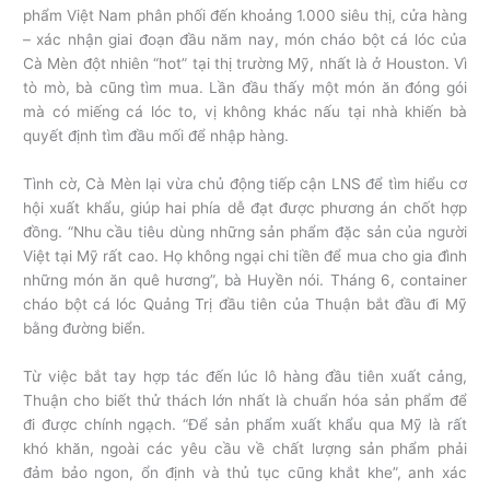
phẩm Việt Nam phân phối đến khoảng 1.000 siêu thị, cửa hàng
– xác nhận giai đoạn đầu năm nay, món cháo bột cá lóc của
Cà Mèn đột nhiên “hot” tại thị trường Mỹ, nhất là ở Houston. Vì
tò mò, bà cũng tìm mua. Lần đầu thấy một món ăn đóng gói
mà có miếng cá lóc to, vị không khác nấu tại nhà khiến bà
quyết định tìm đầu mối để nhập hàng.
Tình cờ, Cà Mèn lại vừa chủ động tiếp cận LNS để tìm hiểu cơ
hội xuất khẩu, giúp hai phía dễ đạt được phương án chốt hợp
đồng. “Nhu cầu tiêu dùng những sản phẩm đặc sản của người
Việt tại Mỹ rất cao. Họ không ngại chi tiền để mua cho gia đình
những món ăn quê hương”, bà Huyền nói. Tháng 6, container
cháo bột cá lóc Quảng Trị đầu tiên của Thuận bắt đầu đi Mỹ
bằng đường biển.
Từ việc bắt tay hợp tác đến lúc lô hàng đầu tiên xuất cảng,
Thuận cho biết thử thách lớn nhất là chuẩn hóa sản phẩm để
đi được chính ngạch. “Để sản phẩm xuất khẩu qua Mỹ là rất
khó khăn, ngoài các yêu cầu về chất lượng sản phẩm phải
đảm bảo ngon, ổn định và thủ tục cũng khắt khe”, anh xác