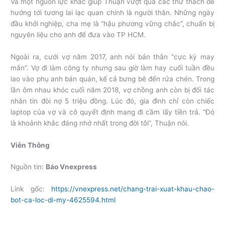
Và một nguồn lực khác giúp Thuận vượt qua các thử thách để
hướng tới tương lai lạc quan chính là người thân. Những ngày
đầu khởi nghiệp, cha mẹ là “hậu phương vững chắc”, chuẩn bị
nguyên liệu cho anh để đưa vào TP HCM.
Ngoài ra, cưới vợ năm 2017, anh nói bản thân “cực kỳ may
mắn”. Vợ đi làm công ty nhưng sau giờ làm hay cuối tuần đều
lao vào phụ anh bán quán, kể cả bưng bê đến rửa chén. Trong
lần ôm nhau khóc cuối năm 2018, vợ chồng anh còn bị đối tác
nhắn tin đòi nợ 5 triệu đồng. Lúc đó, gia đình chỉ còn chiếc
laptop của vợ và cô quyết định mang đi cầm lấy tiền trả. “Đó
là khoảnh khắc đáng nhớ nhất trong đời tôi”, Thuận nói.
Viễn Thông
Nguồn tin:
Báo Vnexpress
Link gốc:
https://vnexpress.net/chang-trai-xuat-khau-chao-
bot-ca-loc-di-my-4625594.html