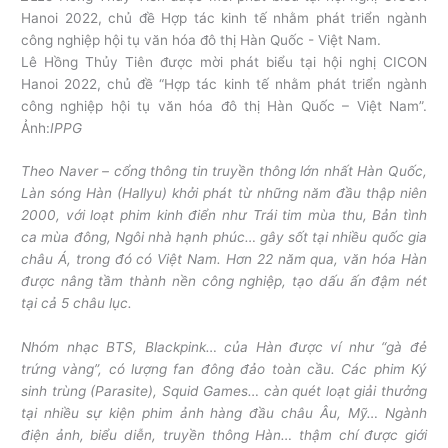
Lê Hồng Thủy Tiên được mời phát biểu tại hội nghị CICON
Hanoi 2022, chủ đề “Hợp tác kinh tế nhằm phát triển ngành
công nghiệp hội tụ văn hóa đô thị Hàn Quốc – Việt Nam”.
Ảnh:
IPPG
Theo
Naver
– cổng thông tin truyền thông lớn nhất Hàn Quốc,
Làn sóng Hàn (Hallyu) khởi phát từ những năm đầu thập niên
2000, với loạt phim kinh điển như
Trái tim mùa thu, Bản tình
ca mùa đông, Ngôi nhà hạnh phúc
… gây sốt tại nhiều quốc gia
châu Á, trong đó có Việt Nam. Hơn 22 năm qua, văn hóa Hàn
được nâng tầm thành nền công nghiệp, tạo dấu ấn đậm nét
tại cả 5 châu lục.
Nhóm nhạc BTS, Blackpink… của Hàn được ví như “gà đẻ
trứng vàng”, có lượng fan đông đảo toàn cầu. Các phim
Ký
sinh trùng (Parasite), Squid Games
… càn quét loạt giải thưởng
tại nhiều sự kiện phim ảnh hàng đầu châu Âu, Mỹ… Ngành
điện ảnh, biểu diễn, truyền thông Hàn… thậm chí được giới