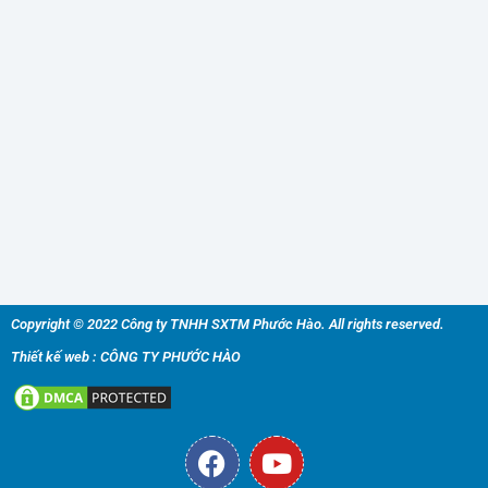
Copyright © 2022 Công ty TNHH SXTM Phước Hào. All rights reserved.
Thiết kế web : CÔNG TY PHƯỚC HÀO
F
Y
a
o