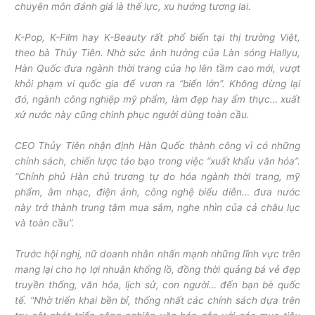
chuyên môn đánh giá là thế lực, xu hướng tương lai.
K-Pop, K-Film hay K-Beauty rất phổ biến tại thị trường Việt,
theo bà Thủy Tiên. Nhờ sức ảnh hưởng của Làn sóng Hallyu,
Hàn Quốc đưa ngành thời trang của họ lên tầm cao mới, vượt
khỏi phạm vi quốc gia để vươn ra “biển lớn”. Không dừng lại
đó, ngành công nghiệp mỹ phẩm, làm đẹp hay ẩm thực… xuất
xứ nước này cũng chinh phục người dùng toàn cầu.
CEO Thủy Tiên nhận định Hàn Quốc thành công vì có những
chính sách, chiến lược táo bạo trong việc “xuất khẩu văn hóa”.
“Chính phủ Hàn chủ trương tự do hóa ngành thời trang, mỹ
phẩm, âm nhạc, điện ảnh, công nghệ biểu diễn… đưa nước
này trở thành trung tâm mua sắm, nghe nhìn của cả châu lục
và toàn cầu”.
Trước hội nghị, nữ doanh nhân nhấn mạnh những lĩnh vực trên
mang lại cho họ lợi nhuận khổng lồ, đồng thời quảng bá vẻ đẹp
truyền thống, văn hóa, lịch sử, con người… đến bạn bè quốc
tế. “Nhờ triển khai bền bỉ, thống nhất các chính sách dựa trên