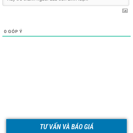
0
GÓP Ý
TƯ VẤN VÀ BÁO GIÁ