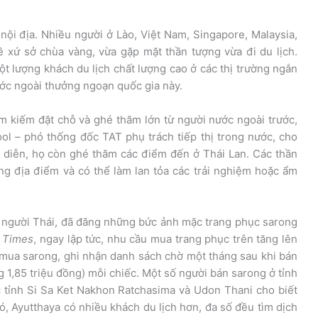
i địa. Nhiều người ở Lào, Việt Nam, Singapore, Malaysia,
 xứ sở chùa vàng, vừa gặp mặt thần tượng vừa đi du lịch.
t lượng khách du lịch chất lượng cao ở các thị trường ngắn
ước ngoài thưởng ngoạn quốc gia này.
tìm kiếm đặt chỗ và ghé thăm lớn từ người nước ngoài trước,
ol – phó thống đốc TAT phụ trách tiếp thị trong nước, cho
n diễn, họ còn ghé thăm các điểm đến ở Thái Lan. Các thần
ng địa điểm và có thể làm lan tỏa các trải nghiệm hoặc ẩm
à người Thái, đã đăng những bức ảnh mặc trang phục sarong
t Times
, ngay lập tức, nhu cầu mua trang phục trên tăng lên
mua sarong, ghi nhận danh sách chờ một tháng sau khi bán
g 1,85 triệu đồng) mỗi chiếc. Một số người bán sarong ở tỉnh
 tỉnh Si Sa Ket Nakhon Ratchasima và Udon Thani cho biết
ó, Ayutthaya có nhiều khách du lịch hơn, đa số đều tìm dịch