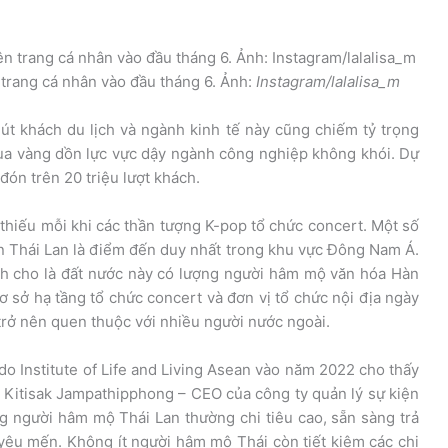
 trang cá nhân vào đầu tháng 6. Ảnh:
Instagram/lalalisa_m
út khách du lịch và ngành kinh tế này cũng chiếm tỷ trọng
ùa vàng dồn lực vực dậy ngành công nghiệp không khói. Dự
đón trên 20 triệu lượt khách.
 thiếu mỗi khi các thần tượng K-pop tổ chức concert. Một số
n Thái Lan là điểm đến duy nhất trong khu vực Đông Nam Á.
h cho là đất nước này có lượng người hâm mộ văn hóa Hàn
cơ sở hạ tầng tổ chức concert và đơn vị tổ chức nội địa ngày
trở nên quen thuộc với nhiều người nước ngoài.
 Institute of Life and Living Asean vào năm 2022 cho thấy
 Kitisak Jampathipphong – CEO của công ty quản lý sự kiện
ững người hâm mộ Thái Lan thường chi tiêu cao, sẵn sàng trả
yêu mến. Không ít người hâm mộ Thái còn tiết kiệm các chi