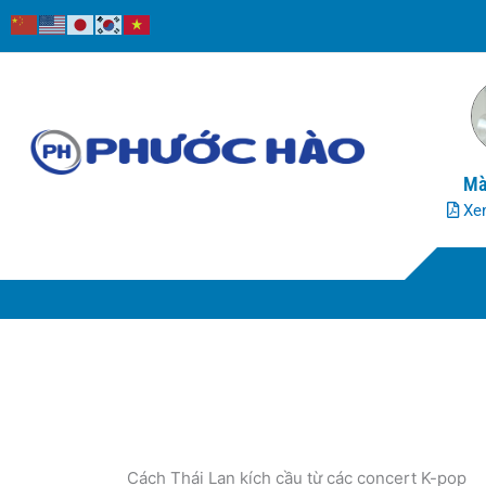
Nhảy
tới
nội
dung
Mà
Xem
Cách Thái Lan kích cầu từ các concert K-pop