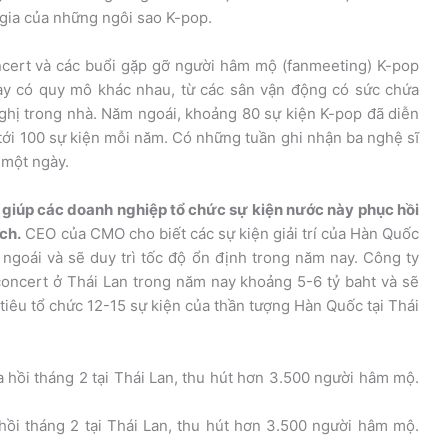
 gia của những ngôi sao K-pop.
cert và các buổi gặp gỡ người hâm mộ (fanmeeting) K-pop
này có quy mô khác nhau, từ các sân vận động có sức chứa
hị trong nhà. Năm ngoái, khoảng 80 sự kiện K-pop đã diễn
n tới 100 sự kiện mỗi năm. Có những tuần ghi nhận ba nghệ sĩ
 một ngày.
n giúp các doanh nghiệp tổ chức sự kiện nước này phục hồi
ch.
CEO của CMO cho biết các sự kiện giải trí của Hàn Quốc
ăm ngoái và sẽ duy trì tốc độ ổn định trong năm nay. Công ty
ả concert ở Thái Lan trong năm nay khoảng 5-6 tỷ baht và sẽ
iêu tổ chức 12-15 sự kiện của thần tượng Hàn Quốc tại Thái
hồi tháng 2 tại Thái Lan, thu hút hơn 3.500 người hâm mộ.