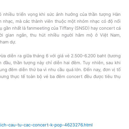
ó nhiều triển vọng khi sức ảnh hưởng của thần tượng Hàn
m nhạc, mà các thành viên thuộc một nhóm nhạc có độ nổi
 dụ gần nhất là fanmeeting của Tiffany (SNSD) hay concert cá
ời gian ngắn, thu hút nhiều người hâm mộ ở Việt Nam,
tham dự.
a diễn ra giữa tháng 6 với giá vé 2.500-6.200 baht (tương
 đầu, thần tượng này chỉ diễn hai đêm. Tuy nhiên, sau khi
ung đêm diễn thứ ba vì nhu cầu quá lớn. Đến nay, đơn vị tổ
ưng thực tế toàn bộ vé ba đêm concert đều được tiêu thụ
-kich-cau-tu-cac-concert-k-pop-4623276.html