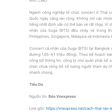
Ảnh:
CMO
Ngành công nghiệp tổ chức concert ở Thái c
Quốc ngày càng lan rộng. Không chỉ các nhó
tiếng nhất định vẫn có thể bán vé rất chạy. Ví
nhân của Suga (BTS) đều cháy vé trong th
Philippines, Singapore, Malaysia và Indonesia 
Concert cá nhân của Suga (BTS) tại Bangkok vừ
đương 1,65-4,1 triệu đồng). Theo kế hoạch ban
công bố thông tin, công ty chủ quản phải bổ s
chức chưa công bố số lượng người tham dự nh
nhanh chóng.
Tiểu Gu
Nguồn tin:
Báo Vnexpress
Link gốc:
https://vnexpress.net/cach-thai-lan