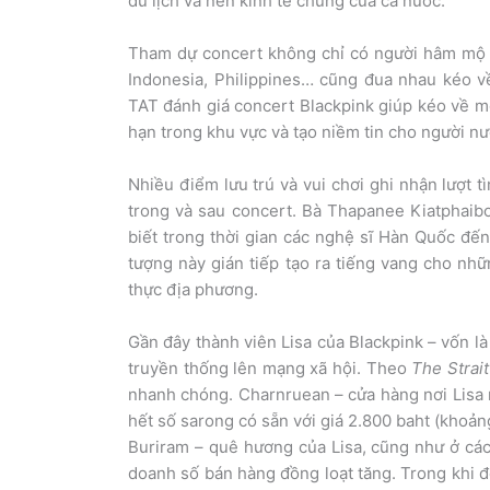
du lịch và nền kinh tế chung của cả nước.
Tham dự concert không chỉ có người hâm mộ nộ
Indonesia, Philippines… cũng đua nhau kéo về
TAT đánh giá concert Blackpink giúp kéo về mộ
hạn trong khu vực và tạo niềm tin cho người n
Nhiều điểm lưu trú và vui chơi ghi nhận lượt 
trong và sau concert. Bà Thapanee Kiatphaibo
biết trong thời gian các nghệ sĩ Hàn Quốc đế
tượng này gián tiếp tạo ra tiếng vang cho nhữ
thực địa phương.
Gần đây thành viên Lisa của Blackpink – vốn l
truyền thống lên mạng xã hội. Theo
The Strai
nhanh chóng. Charnruean – cửa hàng nơi Lisa 
hết số sarong có sẵn với giá 2.800 baht (khoản
Buriram – quê hương của Lisa, cũng như ở các
doanh số bán hàng đồng loạt tăng. Trong khi đ