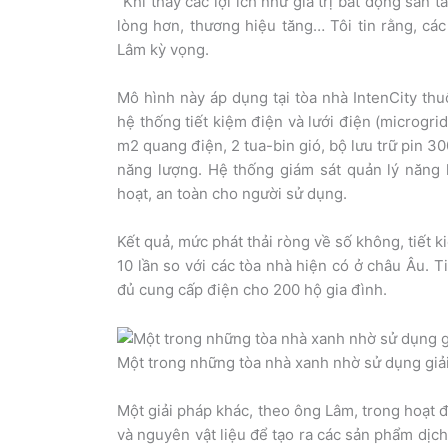
“Khi thấy các lợi ích như giá trị bất động sản t
lòng hơn, thương hiệu tăng… Tôi tin rằng, cá
Lâm kỳ vọng.
Mô hình này áp dụng tại tòa nhà IntenCity thu
hệ thống tiết kiệm điện và lưới điện (microgri
m2 quang điện, 2 tua-bin gió, bộ lưu trữ pin 
năng lượng. Hệ thống giám sát quản lý năng l
hoạt, an toàn cho người sử dụng.
Kết quả, mức phát thải ròng về số không, tiết
10 lần so với các tòa nhà hiện có ở châu Âu. 
đủ cung cấp điện cho 200 hộ gia đình.
Một trong những tòa nhà xanh nhờ sử dụng giả
Một giải pháp khác, theo ông Lâm, trong hoạt 
và nguyên vật liệu để tạo ra các sản phẩm dịc