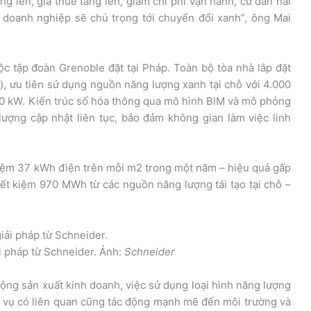
ăng lên, giá thuê tăng lên, giảm chi phí vận hành, cư dân hài
c doanh nghiệp sẽ chú trọng tới chuyển đổi xanh”, ông Mai
ộc tập đoàn Grenoble đặt tại Pháp. Toàn bộ tòa nhà lắp đặt
d), ưu tiên sử dụng nguồn năng lượng xanh tại chỗ với 4.000
300 kW. Kiến trúc số hóa thông qua mô hình BIM và mô phỏng
ượng cập nhật liên tục, bảo đảm không gian làm việc linh
 kiệm 37 kWh điện trên mỗi m2 trong một năm – hiệu quả gấp
Tiết kiệm 970 MWh từ các nguồn năng lượng tái tạo tại chỗ –
i pháp từ Schneider. Ảnh:
Schneider
động sản xuất kinh doanh, việc sử dụng loại hình năng lượng
h vụ có liên quan cũng tác động mạnh mẽ đến môi trường và