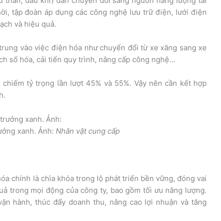
 than, dầu khí) dần chuyển đổi sang nguồn năng lượng tái
hời, tập đoàn áp dụng các công nghệ lưu trữ điện, lưới điện
ạch và hiệu quả.
p trung vào việc điện hóa như chuyển đổi từ xe xăng sang xe
ch số hóa, cải tiến quy trình, nâng cấp công nghệ…
 chiếm tỷ trọng lần lượt 45% và 55%. Vậy nên cần kết hợp
h.
rưởng xanh. Ảnh:
Nhân vật cung cấp
óa chính là chìa khóa trong lộ phát triển bền vững, đóng vai
quả trong mọi động của công ty, bao gồm tối ưu năng lượng.
vận hành, thúc đẩy doanh thu, nâng cao lợi nhuận và tăng