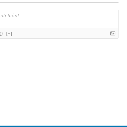
{}
[+]