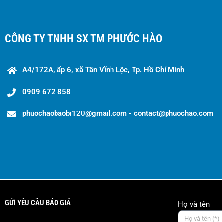
CÔNG TY TNHH SX TM PHƯỚC HÀO
A4/172A, ấp 6, xã Tân Vĩnh Lộc, Tp. Hồ Chí Minh
0909 672 858
phuochaobaobi120@gmail.com - contact@phuochao.com
GỬI YÊU CẦU BÁO GIÁ
Họ và tên