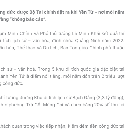
ông đức được Bộ Tài chính đặt ra khi Yên Tử – nơi mỗi năm
 Vàng “không báo cáo”.
ạm Minh Chính và Phó thủ tướng Lê Minh Khái kết quả thí
di tích lịch sử – văn hóa, đình chùa Quảng Ninh năm 2022.
ăn hóa, Thể thao và Du lịch, Ban Tôn giáo Chính phủ thuộc
ch sử – văn hoá. Trong 5 khu di tích quốc gia đặc biệt tại
cảnh Yên Tử là điểm nổi tiếng, mỗi năm đón trên 2 triệu lượt
g công đức.
chỉ tương đương Khu di tích lịch sử Bạch Đằng (3,3 tỷ đồng),
ỉnh ở phường Trà Cổ, Móng Cái và chưa bằng 20% số thu tại
khách quan trong việc tiếp nhận, kiểm đếm tiền công đức tại