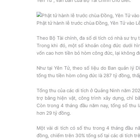
Yên Tử”, văn bản của Bộ Tài chính cho biết.
Phật tử hành lễ trước chùa Đồng, Yên Tử vào L
Theo Bộ Tài chính, đa số di tích có nhà sư trụ
Trong khi đó, một số khoản công đức dưới hìn
vốn cao hơn tiền bỏ hòm công đức, lại không đ
Như tại Yên Tử, theo số liệu do Ban quản lý D
tổng thu tiền hòm công đức là 287 tỷ đồng, thấ
Tổng thu của các di tích ở Quảng Ninh năm 202
trợ bằng hiện vật, công trình xây dựng, chỉ 
Còn trong 4 tháng đầu năm nay, tổng số thu l
hơn 29 tỷ đồng.
Một vài di tích có số thu trong 4 tháng đầu 
đồng, chiếm trên 30% tổng số tại các di tích tr