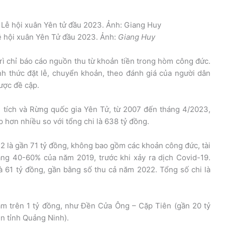
ễ hội xuân Yên Tử đầu 2023. Ảnh:
Giang Huy
 trì chỉ báo cáo nguồn thu từ khoản tiền trong hòm công đức.
h thức đặt lễ, chuyển khoản, theo đánh giá của người dân
ược đề cập.
i tích và Rừng quốc gia Yên Tử, từ 2007 đến tháng 4/2023,
p hơn nhiều so với tổng chi là 638 tỷ đồng.
2 là gần 71 tỷ đồng, không bao gồm các khoản công đức, tài
bằng 40-60% của năm 2019, trước khi xảy ra dịch Covid-19.
à 61 tỷ đồng, gần bằng số thu cả năm 2022. Tổng số chi là
năm trên 1 tỷ đồng, như Đền Cửa Ông – Cặp Tiên (gần 20 tỷ
ên tỉnh Quảng Ninh).