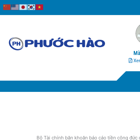
Nhảy
tới
nội
dung
Mà
Xem
Bộ Tài chính băn khoăn báo cáo tiền công đức