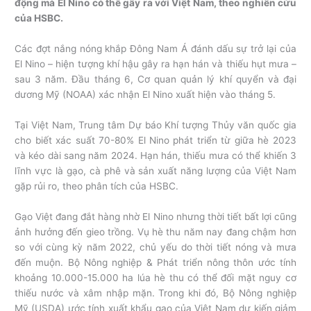
động mà El Nino có thể gây ra với Việt Nam, theo nghiên cứu
của HSBC.
Các đợt nắng nóng khắp Đông Nam Á đánh dấu sự trở lại của
El Nino – hiện tượng khí hậu gây ra hạn hán và thiếu hụt mưa –
sau 3 năm. Đầu tháng 6, Cơ quan quản lý khí quyển và đại
dương Mỹ (NOAA) xác nhận El Nino xuất hiện vào tháng 5.
Tại Việt Nam, Trung tâm Dự báo Khí tượng Thủy văn quốc gia
cho biết xác suất 70-80% El Nino phát triển từ giữa hè 2023
và kéo dài sang năm 2024. Hạn hán, thiếu mưa có thể khiến 3
lĩnh vực là gạo, cà phê và sản xuất năng lượng của Việt Nam
gặp rủi ro, theo phân tích của HSBC.
Gạo Việt đang đắt hàng nhờ El Nino nhưng thời tiết bất lợi cũng
ảnh hưởng đến gieo trồng. Vụ hè thu năm nay đang chậm hơn
so với cùng kỳ năm 2022, chủ yếu do thời tiết nóng và mưa
đến muộn. Bộ Nông nghiệp & Phát triển nông thôn ước tính
khoảng 10.000-15.000 ha lúa hè thu có thể đối mặt nguy cơ
thiếu nước và xâm nhập mặn. Trong khi đó, Bộ Nông nghiệp
Mỹ (USDA) ước tính xuất khẩu gạo của Việt Nam dự kiến giảm