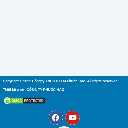
Copyright © 2022 Công ty TNHH SXTM Phước Hào. All rights reserved.
Thiết kế web : CÔNG TY PHƯỚC HÀO
F
Y
a
o
c
u