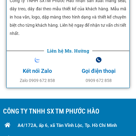
Công ty TNHH SXTM Phước Hào nhận sản xuất màng seal,
dây treo, dây đai theo mẫu thiết kế của khách hàng. Mẫu mã
in hoa văn, logo, dập màng theo hình dạng và thiết kế chuyên
biệt cho từng khách hàng. Liên hệ ngay để nhận tư vấn chi tiết
nhất.
Liên hệ Ms. Hường
Kết nối Zalo
Gọi điện thoại
Zalo 0909 672 858
0909 672 858
CÔNG TY TNHH SX TM PHƯỚC HÀO
A4/172A, ấp 6, xã Tân Vĩnh Lộc, Tp. Hồ Chí Minh