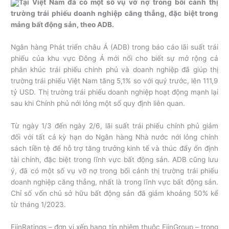
Tại Việt Nam đã có một số vụ vỡ nợ trong bối cảnh thị
trường trái phiếu doanh nghiệp căng thẳng, đặc biệt trong
mảng bất động sản, theo ADB.
Ngân hàng Phát triển châu Á (ADB) trong báo cáo lãi suất trái
phiếu của khu vực Đông Á mới nổi cho biết sự mở rộng cả
phân khúc trái phiếu chính phủ và doanh nghiệp đã giúp thị
trường trái phiếu Việt Nam tăng 5,1% so với quý trước, lên 111,9
tỷ USD. Thị trường trái phiếu doanh nghiệp hoạt động mạnh lại
sau khi Chính phủ nới lỏng một số quy định liên quan.
Từ ngày 1/3 đến ngày 2/6, lãi suất trái phiếu chính phủ giảm
đối với tất cả kỳ hạn do Ngân hàng Nhà nước nới lỏng chính
sách tiền tệ để hỗ trợ tăng trưởng kinh tế và thúc đẩy ổn định
tài chính, đặc biệt trong lĩnh vực bất động sản. ADB cũng lưu
ý, đã có một số vụ vỡ nợ trong bối cảnh thị trường trái phiếu
doanh nghiệp căng thẳng, nhất là trong lĩnh vực bất động sản.
Chỉ số vốn chủ sở hữu bất động sản đã giảm khoảng 50% kể
từ tháng 1/2023.
FiinRatings – đơn vị xếp hạng tín nhiệm thuộc FiinGroup – trong