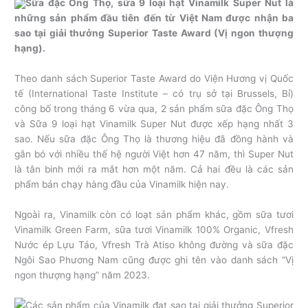
Sữa đặc Ông Thọ, sữa 9 loại hạt Vinamilk Super Nut là
những sản phẩm đầu tiên đến từ Việt Nam được nhận ba
sao tại giải thưởng Superior Taste Award (Vị ngon thượng
hạng).
Theo danh sách Superior Taste Award do Viện Hương vị Quốc
tế (International Taste Institute – có trụ sở tại Brussels, Bỉ)
công bố trong tháng 6 vừa qua, 2 sản phẩm sữa đặc Ông Thọ
và Sữa 9 loại hạt Vinamilk Super Nut được xếp hạng nhất 3
sao. Nếu sữa đặc Ông Thọ là thương hiệu đã đồng hành và
gắn bó với nhiều thế hệ người Việt hơn 47 năm, thì Super Nut
là tân binh mới ra mắt hơn một năm. Cả hai đều là các sản
phẩm bán chạy hàng đầu của Vinamilk hiện nay.
Ngoài ra, Vinamilk còn có loạt sản phẩm khác, gồm sữa tươi
Vinamilk Green Farm, sữa tươi Vinamilk 100% Organic, Vfresh
Nước ép Lựu Táo, Vfresh Trà Atiso không đường và sữa đặc
Ngôi Sao Phương Nam cũng được ghi tên vào danh sách “Vị
ngon thượng hạng” năm 2023.