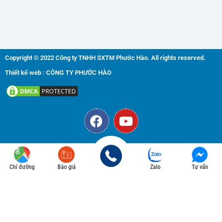
Copyright © 2022 Công ty TNHH SXTM Phước Hào. All rights reserved.
Thiết kế web : CÔNG TY PHƯỚC HÀO
F
Y
a
o
c
u
e
t
b
u
Chỉ đường
Báo giá
Zalo
Tư vấn
o
b
o
e
k