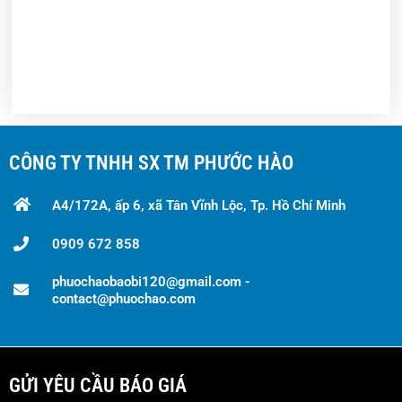
CÔNG TY TNHH SX TM PHƯỚC HÀO
A4/172A, ấp 6, xã Tân Vĩnh Lộc, Tp. Hồ Chí Minh
0909 672 858
phuochaobaobi120@gmail.com -
contact@phuochao.com
GỬI YÊU CẦU BÁO GIÁ